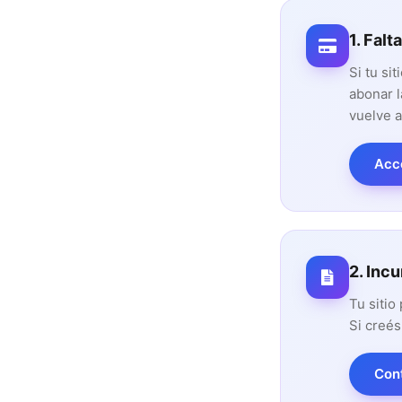
1. Falt
Si tu si
abonar l
vuelve a
Acc
2. Inc
Tu siti
Si creés
Con