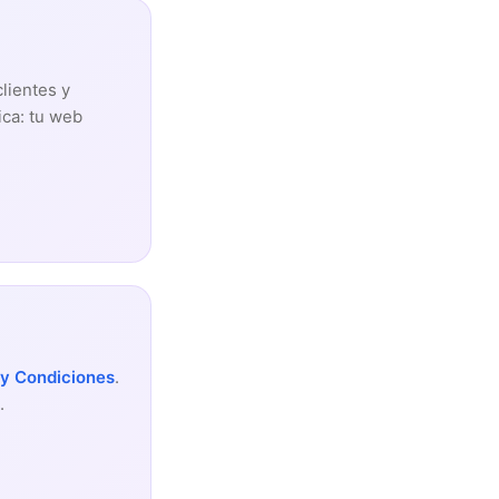
clientes y
ica: tu web
 y Condiciones
.
.