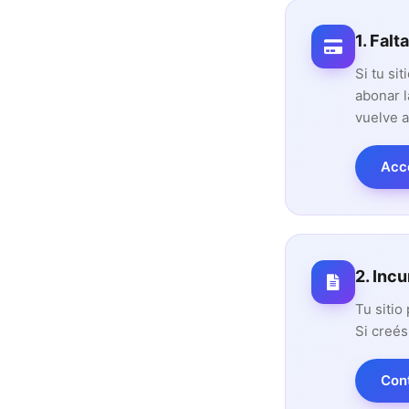
1. Falt
Si tu si
abonar l
vuelve a
Acc
2. Inc
Tu siti
Si creés
Con