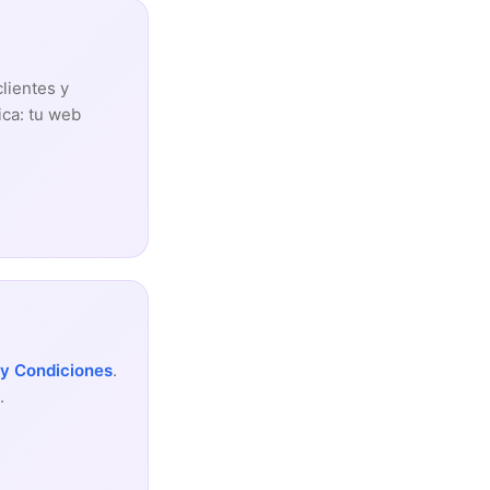
clientes y
ica: tu web
 y Condiciones
.
.